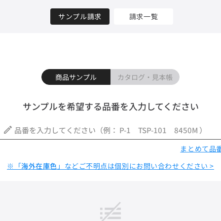
サンプル請求
請求一覧
商品サンプル
カタログ・見本帳
サンプルを希望する品番を入力してください
まとめて品番
※「
海外在庫色
」などご不明点は個別にお問い合わせください >